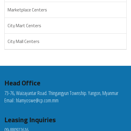
Marketplace Centers
City Mart Centers
City Mall Centers
Head Office
73-76, Waizayantar Road. Thingangyun Township. Yangon, Myanmar
Email :
hlamyoswe@cp.com.mm
Leasing Inquiries
09-880922616